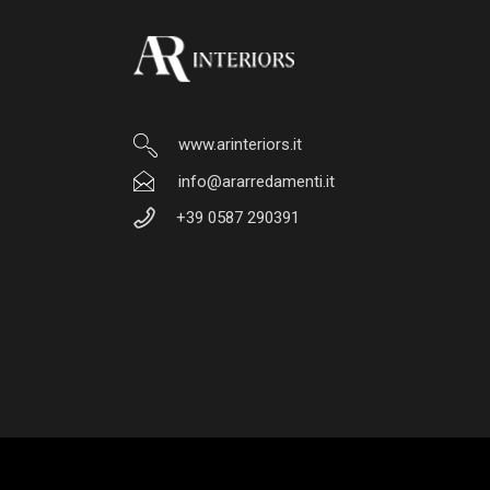
www.arinteriors.it
info@ararredamenti.it
+39 0587 290391