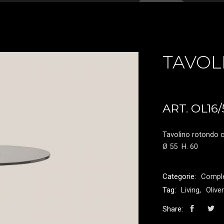
TAVOL
ART. OL16/
Tavolino rotondo c
Ø 55
H. 60
Categorie:
Compl
Tag:
Living
,
Oliver
Share: