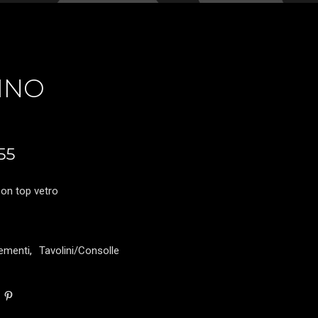
INO
55
on top vetro
ementi
,
Tavolini/Consolle