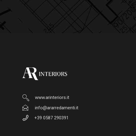
www.arinteriors.it
info@ararredamenti.it
+39 0587 290391